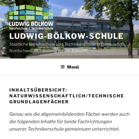
Zum
Inhalt
springen
LUDWIG-BÖLKOW-SCHULE
Staatliche Berufsschule und Technikerschule in Donauwörth,
Nordschwaben – Bildung für die Zukunft!
Menü
INHALTSÜBERSICHT:
NATURWISSENSCHAFTLICH/TECHNISCHE
GRUNDLAGENFÄCHER
Genau wie die allgemeinbildenden Fächer werden auch
die folgenden Inhalte für beide Fachrichtungen
unserer Technikerschule gemeinsam unterrichtet.