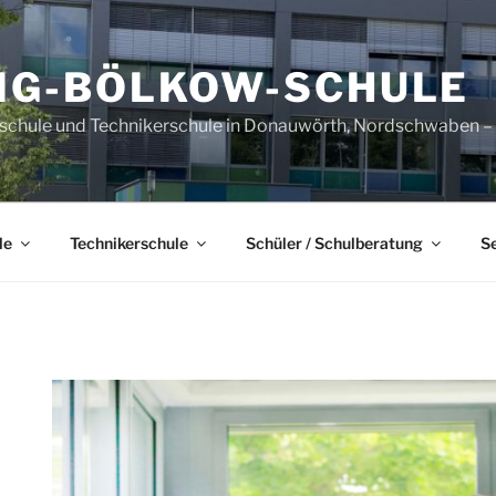
IG-BÖLKOW-SCHULE
sschule und Technikerschule in Donauwörth, Nordschwaben – B
le
Technikerschule
Schüler / Schulberatung
S