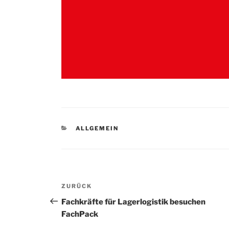
KATEGORIEN
ALLGEMEIN
Beitragsnavigation
Vorheriger
ZURÜCK
Beitrag
Fachkräfte für Lagerlogistik besuchen
FachPack