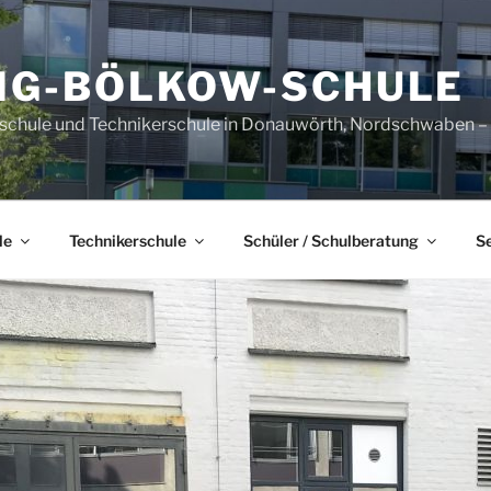
IG-BÖLKOW-SCHULE
sschule und Technikerschule in Donauwörth, Nordschwaben – B
le
Technikerschule
Schüler / Schulberatung
S