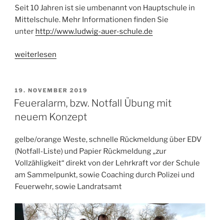
Seit 10 Jahren ist sie umbenannt von Hauptschule in
Mittelschule. Mehr Informationen finden Sie
unter
http://www.ludwig-auer-schule.de
„Gratulation
weiterlesen
unserem
Nachbarn
Mittelschule
VERÖFFENTLICHT
19. NOVEMBER 2019
AM
zum
Feueralarm, bzw. Notfall Übung mit
10-
neuem Konzept
jährigen
und
gelbe/orange Weste, schnelle Rückmeldung über EDV
40-
(Notfall-Liste) und Papier Rückmeldung „zur
jährigen
Vollzähligkeit“ direkt von der Lehrkraft vor der Schule
Jubiläum“
am Sammelpunkt, sowie Coaching durch Polizei und
Feuerwehr, sowie Landratsamt