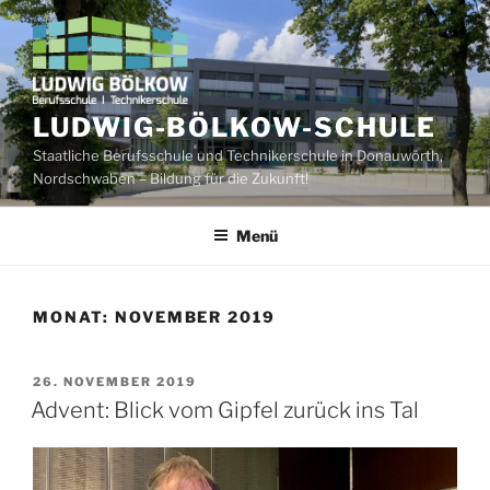
Zum
Inhalt
springen
LUDWIG-BÖLKOW-SCHULE
Staatliche Berufsschule und Technikerschule in Donauwörth,
Nordschwaben – Bildung für die Zukunft!
Menü
MONAT:
NOVEMBER 2019
VERÖFFENTLICHT
26. NOVEMBER 2019
AM
Advent: Blick vom Gipfel zurück ins Tal