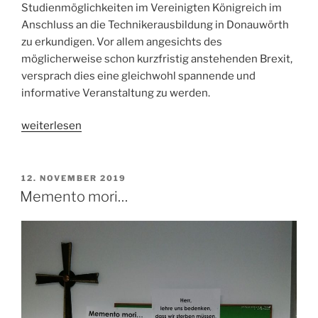
Studienmöglichkeiten im Vereinigten Königreich im
Anschluss an die Technikerausbildung in Donauwörth
zu erkundigen. Vor allem angesichts des
möglicherweise schon kurzfristig anstehenden Brexit,
versprach dies eine gleichwohl spannende und
informative Veranstaltung zu werden.
„Straight
weiterlesen
from
the
horse’s
VERÖFFENTLICHT
12. NOVEMBER 2019
AM
mouth:
Memento mori…
Technikerklasse
informiert
sich
über
Studienmöglichkeiten
im
Vereinigten