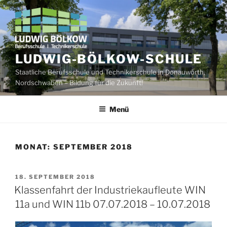
Zum
Inhalt
springen
LUDWIG-BÖLKOW-SCHULE
Staatliche Berufsschule und Technikerschule in Donauwörth,
Nordschwaben – Bildung für die Zukunft!
Menü
MONAT:
SEPTEMBER 2018
VERÖFFENTLICHT
18. SEPTEMBER 2018
AM
Klassenfahrt der Industriekaufleute WIN
11a und WIN 11b 07.07.2018 – 10.07.2018