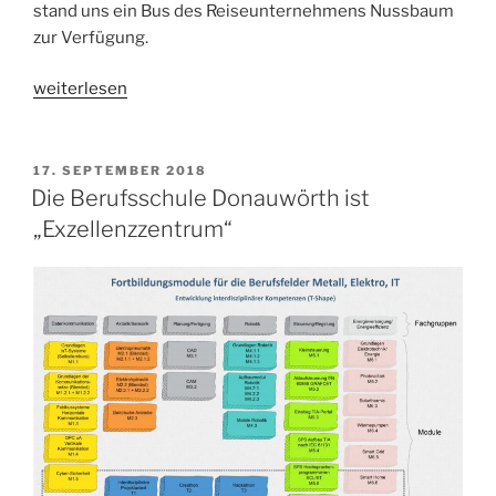
stand uns ein Bus des Reiseunternehmens Nussbaum
zur Verfügung.
„Klassenfahrt
weiterlesen
der
Industriekaufleute
WIN
VERÖFFENTLICHT
17. SEPTEMBER 2018
AM
11a
Die Berufsschule Donauwörth ist
und
„Exzellenzzentrum“
WIN
11b
07.07.2018
–
10.07.2018“