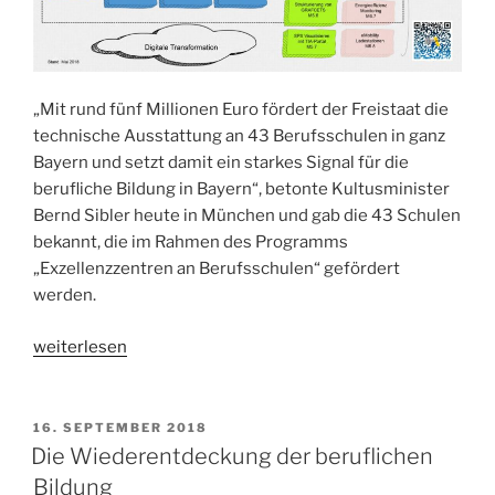
„Mit rund fünf Millionen Euro fördert der Freistaat die
technische Ausstattung an 43 Berufsschulen in ganz
Bayern und setzt damit ein starkes Signal für die
berufliche Bildung in Bayern“, betonte Kultusminister
Bernd Sibler heute in München und gab die 43 Schulen
bekannt, die im Rahmen des Programms
„Exzellenzzentren an Berufsschulen“ gefördert
werden.
„Die
weiterlesen
Berufsschule
Donauwörth
ist
VERÖFFENTLICHT
16. SEPTEMBER 2018
AM
„Exzellenzzentrum““
Die Wiederentdeckung der beruflichen
Bildung