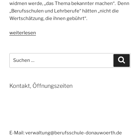
widmen werde, „das Thema bekannter machen“. Denn
„Berufsschulen und Lehrberufe“ hätten „nicht die
Wertschätzung, die ihnen gebührt“.
„Die
weiterlesen
Wiederentdeckung
der
beruflichen
Suchen
Suche
Bildung“
nach:
Kontakt, Öffnungszeiten
E-Mail: verwaltung@berufsschule-donauwoerth.de