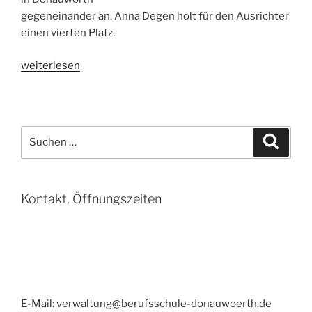
gegeneinander an. Anna Degen holt für den Ausrichter
einen vierten Platz.
„Kochkunst
weiterlesen
unter
strengen
Blicken“
Suchen
Suche
nach:
Kontakt, Öffnungszeiten
E-Mail: verwaltung@berufsschule-donauwoerth.de