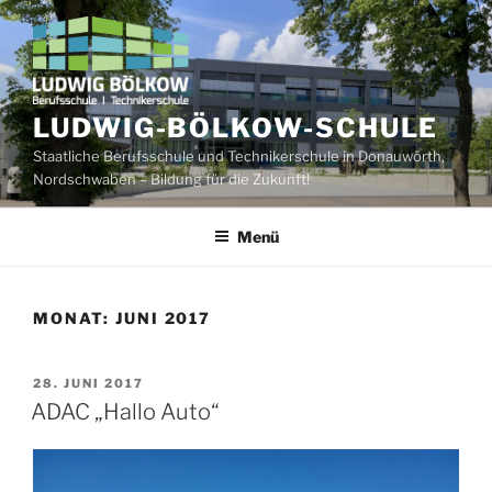
Zum
Inhalt
springen
LUDWIG-BÖLKOW-SCHULE
Staatliche Berufsschule und Technikerschule in Donauwörth,
Nordschwaben – Bildung für die Zukunft!
Menü
MONAT:
JUNI 2017
VERÖFFENTLICHT
28. JUNI 2017
AM
ADAC „Hallo Auto“