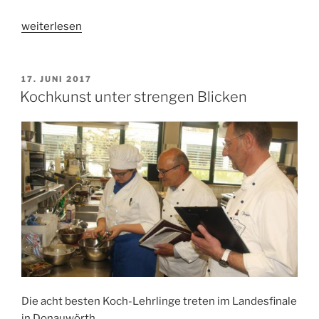
„Diese
weiterlesen
Schicksale
sind
ein
VERÖFFENTLICHT
17. JUNI 2017
AM
Mahnmal“
Kochkunst unter strengen Blicken
Die acht besten Koch-Lehrlinge treten im Landesfinale
in Donauwörth