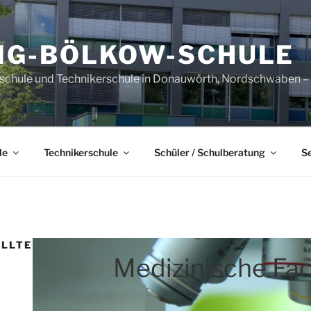
IG-BÖLKOW-SCHULE
sschule und Technikerschule in Donauwörth, Nordschwaben – B
le
Technikerschule
Schüler / Schulberatung
S
ELLTE
Medizinische Fac