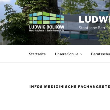
Zum
Inhalt
springen
LUDW
Staatliche Beruf
Startseite
Unsere Schule
Berufsschu
INFOS MEDIZINISCHE FACHANGEST