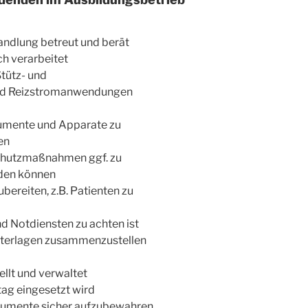
andlung betreut und berät
h verarbeitet
Stütz- und
und Reizstromanwendungen
umente und Apparate zu
en
Schutzmaßnahmen ggf. zu
rden können
ereiten, z.B. Patienten zu
d Notdiensten zu achten ist
nterlagen zusammenzustellen
ellt und verwaltet
tag eingesetzt wird
kumente sicher aufzubewahren