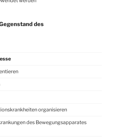
ewendet werden
r Gegenstand des
zesse
entieren
n
tionskrankheiten organisieren
Erkrankungen des Bewegungsapparates