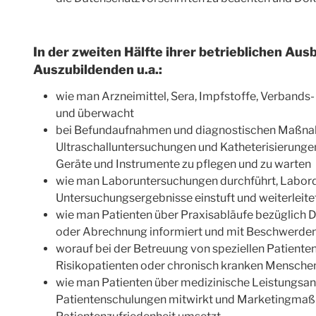
In der zweiten Hälfte ihrer betrieblichen Aus
Auszubildenden u.a.:
wie man Arzneimittel, Sera, Impfstoffe, Verbands- 
und überwacht
bei Befundaufnahmen und diagnostischen Maßnah
Ultraschalluntersuchungen und Katheterisierungen,
Geräte und Instrumente zu pflegen und zu warten
wie man Laboruntersuchungen durchführt, Labor
Untersuchungsergebnisse einstuft und weiterleite
wie man Patienten über Praxisabläufe bezüglich D
oder Abrechnung informiert und mit Beschwerden
worauf bei der Betreuung von speziellen Patient
Risikopatienten oder chronisch kranken Menschen,
wie man Patienten über medizinische Leistungsan
Patientenschulungen mitwirkt und Marketingmaß