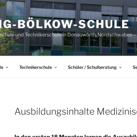
IG-BÖLKOW-SCHULE
sschule und Technikerschule in Donauwörth, Nordschwaben – B
le
Technikerschule
Schüler / Schulberatung
S
Ausbildungsinhalte Medizini
In den ersten 18 Monaten lernen die Auszubi