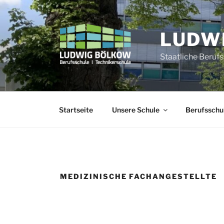
Zum
Inhalt
springen
LUDW
Staatliche Beruf
Startseite
Unsere Schule
Berufsschu
MEDIZINISCHE FACHANGESTELLTE