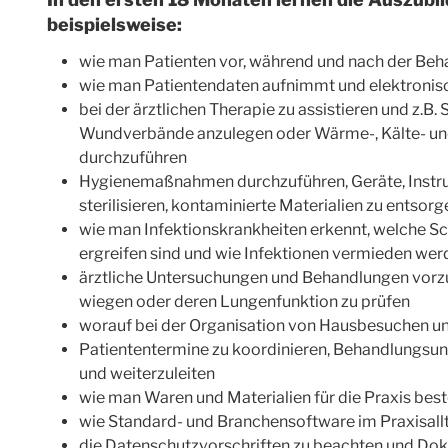
beispielsweise:
wie man Patienten vor, während und nach der Beh
wie man Patientendaten aufnimmt und elektronisc
bei der ärztlichen Therapie zu assistieren und z.B. 
Wundverbände anzulegen oder Wärme-, Kälte- 
durchzuführen
Hygienemaßnahmen durchzuführen, Geräte, Instr
sterilisieren, kontaminierte Materialien zu entsorg
wie man Infektionskrankheiten erkennt, welche 
ergreifen sind und wie Infektionen vermieden we
ärztliche Untersuchungen und Behandlungen vorzub
wiegen oder deren Lungenfunktion zu prüfen
worauf bei der Organisation von Hausbesuchen un
Patiententermine zu koordinieren, Behandlungsu
und weiterzuleiten
wie man Waren und Materialien für die Praxis best
wie Standard- und Branchensoftware im Praxisall
die Datenschutzvorschriften zu beachten und Do