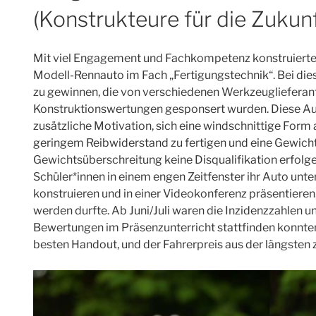
(Konstrukteure für die Zukunf
Mit viel Engagement und Fachkompetenz konstruierten 
Modell-Rennauto im Fach „Fertigungstechnik“. Bei di
zu gewinnen, die von verschiedenen Werkzeuglieferant
Konstruktionswertungen gesponsert wurden. Diese Aus
zusätzliche Motivation, sich eine windschnittige For
geringem Reibwiderstand zu fertigen und eine Gewic
Gewichtsüberschreitung keine Disqualifikation erfol
Schüler*innen in einem engen Zeitfenster ihr Auto un
konstruieren und in einer Videokonferenz präsentieren,
werden durfte. Ab Juni/Juli waren die Inzidenzzahlen u
Bewertungen im Präsenzunterricht stattfinden konnte
besten Handout, und der Fahrerpreis aus der längsten 