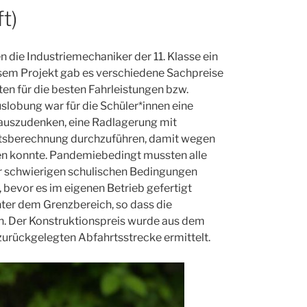
t)
die Industriemechaniker der 11. Klasse ein
esem Projekt gab es verschiedene Sachpreise
en für die besten Fahrleistungen bzw.
lobung war für die Schüler*innen eine
m auszudenken, eine Radlagerung mit
htsberechnung durchzuführen, damit wegen
gen konnte. Pandemiebedingt mussten alle
ter schwierigen schulischen Bedingungen
 bevor es im eigenen Betrieb gefertigt
nter dem Grenzbereich, so dass die
n. Der Konstruktionspreis wurde aus dem
zurückgelegten Abfahrtsstrecke ermittelt.