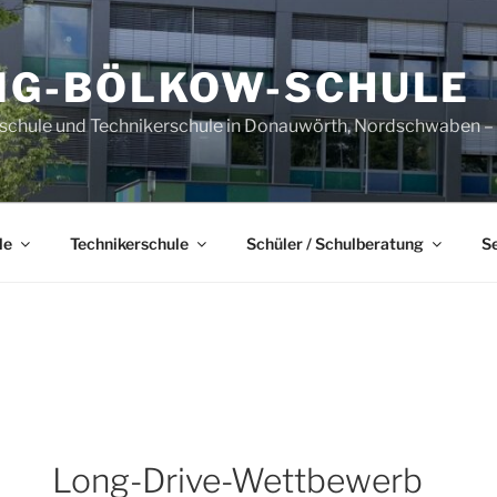
IG-BÖLKOW-SCHULE
sschule und Technikerschule in Donauwörth, Nordschwaben – B
le
Technikerschule
Schüler / Schulberatung
S
Long-Drive-Wettbewerb