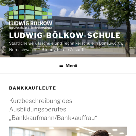
Zum
Inhalt
springen
LUDWIG-BÖLKOW-SCHULE
Staatliche Berufsschule und Technikerschule in Donauwörth,
Nordschwaben – Bildung für die Zukunft!
Menü
BANKKAUFLEUTE
Kurzbeschreibung des
Ausbildungsberufes
„Bankkaufmann/Bankkauffrau“