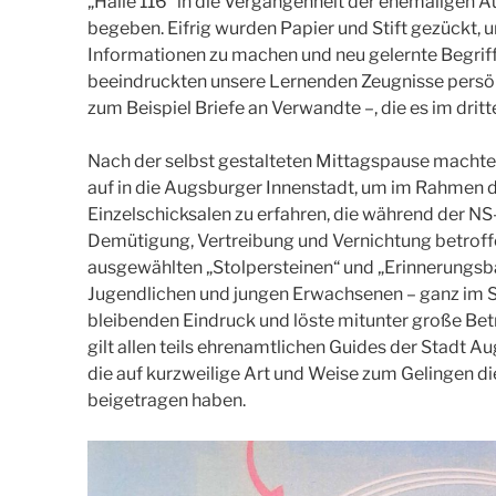
„Halle 116“ in die Vergangenheit der ehemaligen 
begeben. Eifrig wurden Papier und Stift gezückt, 
Informationen zu machen und neu gelernte Begrif
beeindruckten unsere Lernenden Zeugnisse persön
zum Beispiel Briefe an Verwandte –, die es im dri
Nach der selbst gestalteten Mittagspause machten
auf in die Augsburger Innenstadt, um im Rahmen 
Einzelschicksalen zu erfahren, die während der N
Demütigung, Vertreibung und Vernichtung betroffe
ausgewählten „Stolpersteinen“ und „Erinnerungsbän
Jugendlichen und jungen Erwachsenen – ganz im Si
bleibenden Eindruck und löste mitunter große Bet
gilt allen teils ehrenamtlichen Guides der Stadt 
die auf kurzweilige Art und Weise zum Gelingen d
beigetragen haben.