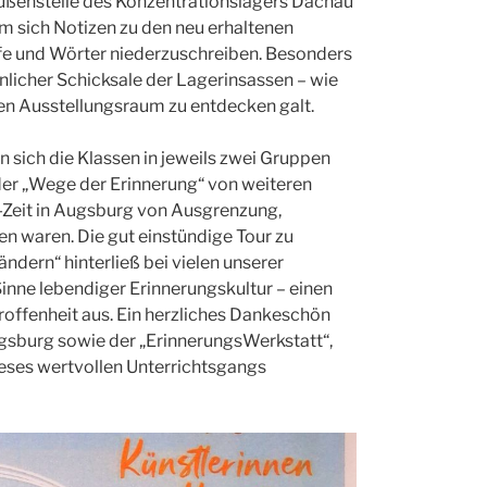
Außenstelle des Konzentrationslagers Dachau
um sich Notizen zu den neu erhaltenen
fe und Wörter niederzuschreiben. Besonders
licher Schicksale der Lagerinsassen – wie
tten Ausstellungsraum zu entdecken galt.
 sich die Klassen in jeweils zwei Gruppen
der „Wege der Erinnerung“ von weiteren
S-Zeit in Augsburg von Ausgrenzung,
n waren. Die gut einstündige Tour zu
dern“ hinterließ bei vielen unserer
nne lebendiger Erinnerungskultur – einen
roffenheit aus. Ein herzliches Dankeschön
Augsburg sowie der „ErinnerungsWerkstatt“,
ieses wertvollen Unterrichtsgangs