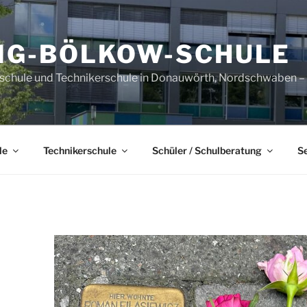
IG-BÖLKOW-SCHULE
sschule und Technikerschule in Donauwörth, Nordschwaben – B
le
Technikerschule
Schüler / Schulberatung
S