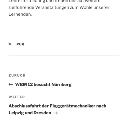
Lehrerfortbildung und freuen uns auf weitere
zielführende Veranstaltungen zum Wohle unserer
Lernenden.
KATEGORIEN
PUG
Beitragsnavigation
Vorheriger
ZURÜCK
Beitrag
WBM 12 besucht Nürnberg
Nächster
WEITER
Beitrag
Abschlussfahrt der Fluggerätmechaniker nach
Leipzig und Dresden