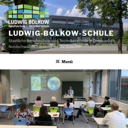
Zum
Inhalt
springen
LUDWIG-BÖLKOW-SCHULE
Staatliche Berufsschule und Technikerschule in Donauwörth,
Nordschwaben – Bildung für die Zukunft!
Menü