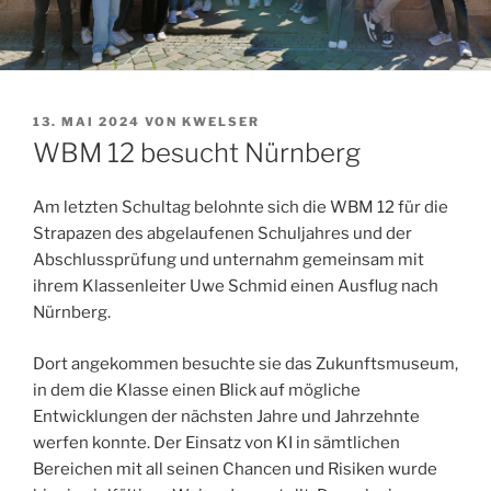
VERÖFFENTLICHT
13. MAI 2024
VON
KWELSER
AM
WBM 12 besucht Nürnberg
Am letzten Schultag belohnte sich die WBM 12 für die
Strapazen des abgelaufenen Schuljahres und der
Abschlussprüfung und unternahm gemeinsam mit
ihrem Klassenleiter Uwe Schmid einen Ausflug nach
Nürnberg.
Dort angekommen besuchte sie das Zukunftsmuseum,
in dem die Klasse einen Blick auf mögliche
Entwicklungen der nächsten Jahre und Jahrzehnte
werfen konnte. Der Einsatz von KI in sämtlichen
Bereichen mit all seinen Chancen und Risiken wurde