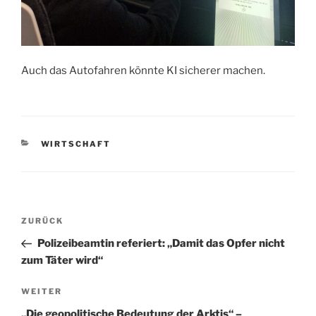
Auch das Autofahren könnte KI sicherer machen.
KATEGORIEN
WIRTSCHAFT
Beitragsnavigation
Vorheriger
ZURÜCK
Beitrag
Polizeibeamtin referiert: „Damit das Opfer nicht
zum Täter wird“
Nächster
WEITER
Beitrag
„Die geopolitische Bedeutung der Arktis“ –