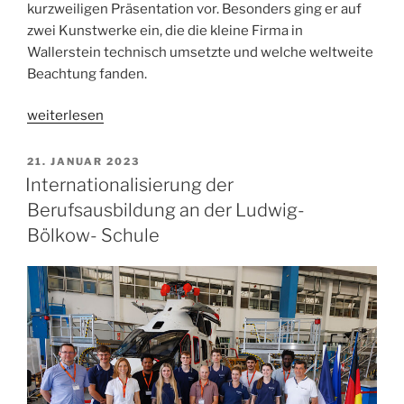
kurzweiligen Präsentation vor. Besonders ging er auf
zwei Kunstwerke ein, die die kleine Firma in
Wallerstein technisch umsetzte und welche weltweite
Beachtung fanden.
„
Klasse
weiterlesen
TS2
besucht
VERÖFFENTLICHT
21. JANUAR 2023
AM
zwei
Internationalisierung der
CFK-
Berufsausbildung an der Ludwig-
High-
Bölkow- Schule
Tech-
Betriebe
in
Wallerstein
“