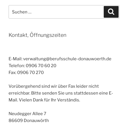
Technikerschule
zeigt
Suchen
Suche
bayernweite
nach:
Präsenz
“
Kontakt, Öffnungszeiten
E-Mail: verwaltung@berufsschule-donauwoerth.de
Telefon: 0906 70 60 20
Fax: 0906 70 270
Vorübergehend sind wir über Fax leider nicht
erreichbar. Bitte senden Sie uns stattdessen eine E-
Mail. Vielen Dank für Ihr Verständis.
Neudegger Allee 7
86609 Donauwörth