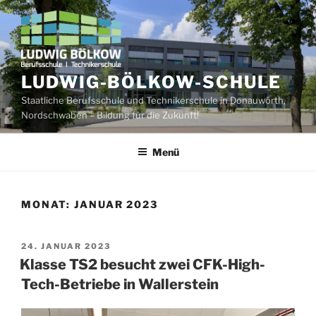
Zum
Inhalt
springen
LUDWIG-BÖLKOW-SCHULE
Staatliche Berufsschule und Technikerschule in Donauwörth,
Nordschwaben – Bildung für die Zukunft!
Menü
MONAT:
JANUAR 2023
VERÖFFENTLICHT
24. JANUAR 2023
AM
Klasse TS2 besucht zwei CFK-High-
Tech-Betriebe in Wallerstein