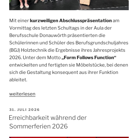
Mit einer
kurzweiligen Abschlusspräsentation
am
Vormittag des letzten Schultags in der Aula der
Berufsschule Donauwörth präsentierten die
Schülerinnen und Schüler des Berufsgrundschuljahres
(BGJ) Holztechnik die Ergebnisse ihres Jahresprojekts
2026. Unter dem Motto
„Form Follows Function“
entwickelten und fertigten sie Möbelstücke, bei denen
sich die Gestaltung konsequent aus ihrer Funktion
ableitet.
„„Form
weiterlesen
follows
function“
VERÖFFENTLICHT
31. JULI 2026
AM
–
Erreichbarkeit während der
BGJ-
Sommerferien 2026
Schüler