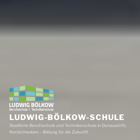
LUDWIG-BÖLKOW-SCHULE
Staatliche Berufsschule und Technikerschule in Donauwörth,
Nordschwaben – Bildung für die Zukunft!