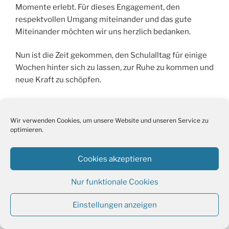
Momente erlebt. Für dieses Engagement, den
respektvollen Umgang miteinander und das gute
Miteinander möchten wir uns herzlich bedanken.
Nun ist die Zeit gekommen, den Schulalltag für einige
Wochen hinter sich zu lassen, zur Ruhe zu kommen und
neue Kraft zu schöpfen.
Wir wünschen Ihnen allen erholsame, sonnige und
unbeschwerte Sommerferien. Genießen Sie die freie
Wir verwenden Cookies, um unsere Website und unseren Service zu
Zeit – ob auf Reisen, in der Natur, mit Familie und
optimieren.
Freunden oder einfach zu Hause. Nutzen Sie die
Gelegenheit, neue Energie zu tanken und schöne
Cookies akzeptieren
Erinnerungen zu sammeln.
Nur funktionale Cookies
Wir freuen uns darauf, Sie nach den Sommerferien
gesund, gut erholt und mit frischer Motivation zum
Einstellungen anzeigen
Schuljahr 2026/2027 wieder an unserer Schule
begrüßen zu dürfen.