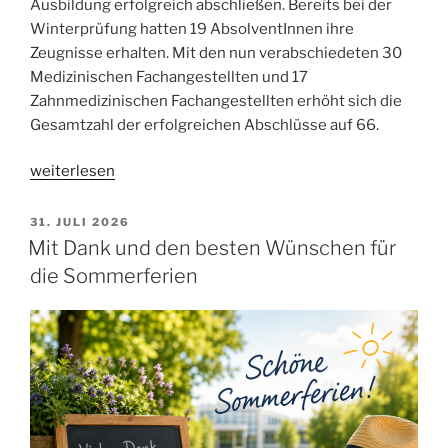
Ausbildung erfolgreich abschließen. Bereits bei der
Winterprüfung hatten 19 AbsolventInnen ihre
Zeugnisse erhalten. Mit den nun verabschiedeten 30
Medizinischen Fachangestellten und 17
Zahnmedizinischen Fachangestellten erhöht sich die
Gesamtzahl der erfolgreichen Abschlüsse auf 66.
„Abschlussfeier
weiterlesen
an
der
VERÖFFENTLICHT
31. JULI 2026
AM
Berufsschule
Mit Dank und den besten Wünschen für
Donauwörth:
die Sommerferien
66
Absolventinnen
erfolgreich
ins
Berufsleben
verabschiedet“