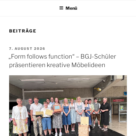
Menü
BEITRÄGE
VERÖFFENTLICHT
7. AUGUST 2026
AM
„Form follows function“ – BGJ-Schüler
präsentieren kreative Möbelideen