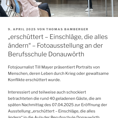
VERÖFFENTLICHT
9. APRIL 2025
VON
THOMAS BAMBERGER
AM
„erschüttert – Einschläge, die alles
ändern“ – Fotoausstellung an der
Berufsschule Donauwörth
Fotojournalist Till Mayer präsentiert Portraits von
Menschen, deren Leben durch Krieg oder gewaltsame
Konflikte erschüttert wurde.
Interessiert und teilweise auch schockiert
betrachteten die rund 40 geladenen Gäste, die am
späten Nachmittag des 07.04.2025 zur Eröffnung der
Ausstellung „erschüttert – Einschläge, die alles
ändern“ in die Aula der Berufsschule Donauwörth