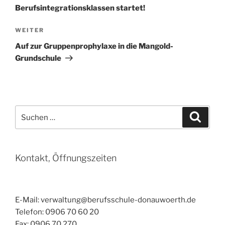
Berufsintegrationsklassen startet!
Nächster
WEITER
Beitrag
Auf zur Gruppenprophylaxe in die Mangold-
Grundschule
Suchen
Suche
nach:
Kontakt, Öffnungszeiten
E-Mail: verwaltung@berufsschule-donauwoerth.de
Telefon: 0906 70 60 20
Fax: 0906 70 270