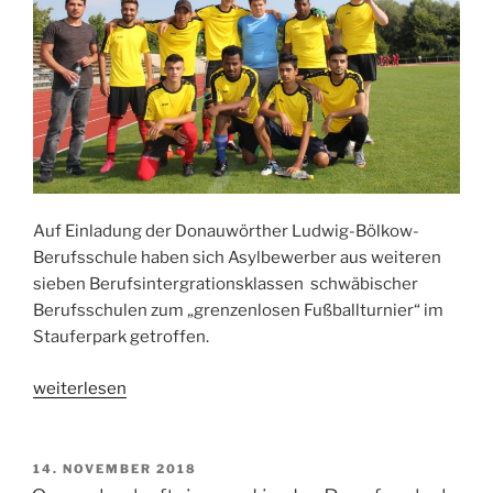
Auf Einladung der Donauwörther Ludwig-Bölkow-
Berufsschule haben sich Asylbewerber aus weiteren
sieben Berufsintergrationsklassen schwäbischer
Berufsschulen zum „grenzenlosen Fußballturnier“ im
Stauferpark getroffen.
„„Grenzenloses
weiterlesen
Fußballturnier“
von
Asylbewerbern“
VERÖFFENTLICHT
14. NOVEMBER 2018
AM