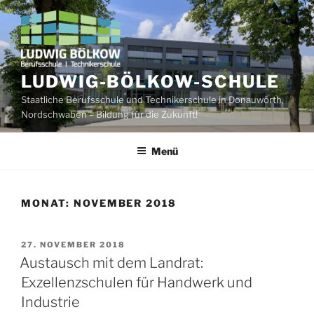
Zum
Inhalt
springen
LUDWIG-BÖLKOW-SCHULE
Staatliche Berufsschule und Technikerschule in Donauwörth,
Nordschwaben – Bildung für die Zukunft!
Menü
MONAT:
NOVEMBER 2018
VERÖFFENTLICHT
27. NOVEMBER 2018
AM
Austausch mit dem Landrat:
Exzellenzschulen für Handwerk und
Industrie