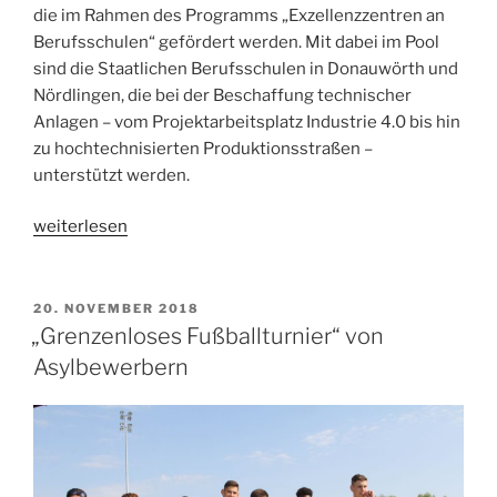
die im Rahmen des Programms „Exzellenzzentren an
Berufsschulen“ gefördert werden. Mit dabei im Pool
sind die Staatlichen Berufsschulen in Donauwörth und
Nördlingen, die bei der Beschaffung technischer
Anlagen – vom Projektarbeitsplatz Industrie 4.0 bis hin
zu hochtechnisierten Produktionsstraßen –
unterstützt werden.
„Austausch
weiterlesen
mit
dem
Landrat:
VERÖFFENTLICHT
20. NOVEMBER 2018
AM
Exzellenzschulen
„Grenzenloses Fußballturnier“ von
für
Asylbewerbern
Handwerk
und
Industrie“