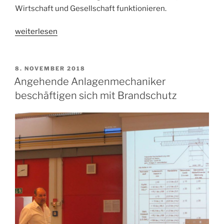
Wirtschaft und Gesellschaft funktionieren.
„Gewerkschaftsjugend
weiterlesen
in
der
Berufsschule“
VERÖFFENTLICHT
8. NOVEMBER 2018
AM
Angehende Anlagenmechaniker
beschäftigen sich mit Brandschutz