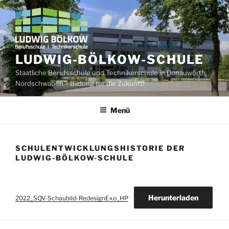
Zum
Inhalt
springen
LUDWIG-BÖLKOW-SCHULE
Staatliche Berufsschule und Technikerschule in Donauwörth,
Nordschwaben – Bildung für die Zukunft!
Menü
SCHULENTWICKLUNGSHISTORIE DER
LUDWIG-BÖLKOW-SCHULE
Herunterladen
2022_SQV-Schaubild-RedesignExo_HP