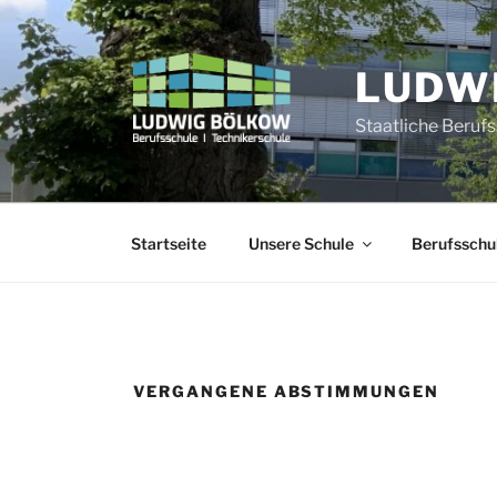
Zum
Inhalt
springen
LUDW
Staatliche Beruf
Startseite
Unsere Schule
Berufsschu
VERGANGENE ABSTIMMUNGEN