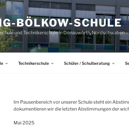
IG-BÖLKOW-SCHULE
sschule und Technikerschule in Donauwörth, Nordschwaben – B
le
Technikerschule
Schüler / Schulberatung
S
Im Pausenbereich vor unserer Schule steht ein Absti
dokumentieren wir die letzten Abstimmungen der wich
Mai 2025