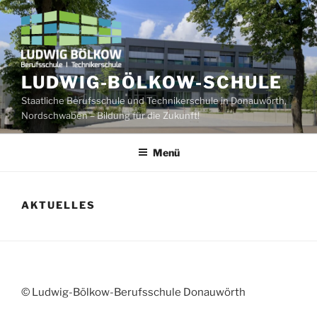
Zum
Inhalt
springen
LUDWIG-BÖLKOW-SCHULE
Staatliche Berufsschule und Technikerschule in Donauwörth,
Nordschwaben – Bildung für die Zukunft!
Menü
AKTUELLES
© Ludwig-Bölkow-Berufsschule Donauwörth