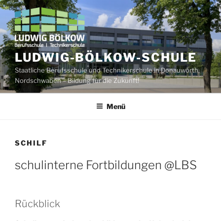
Zum
Inhalt
springen
LUDWIG-BÖLKOW-SCHULE
Staatliche Berufsschule und Technikerschule in Donauwörth,
Nordschwaben – Bildung für die Zukunft!
Menü
SCHILF
schulinterne Fortbildungen @LBS
Rückblick