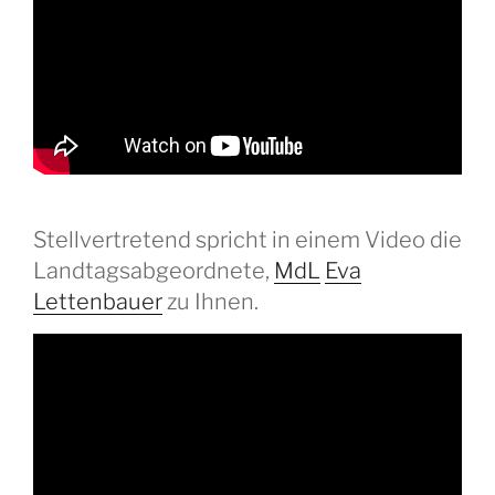
Stellvertretend spricht in einem Video die
Landtagsabgeordnete,
MdL
Eva
Lettenbauer
zu Ihnen.