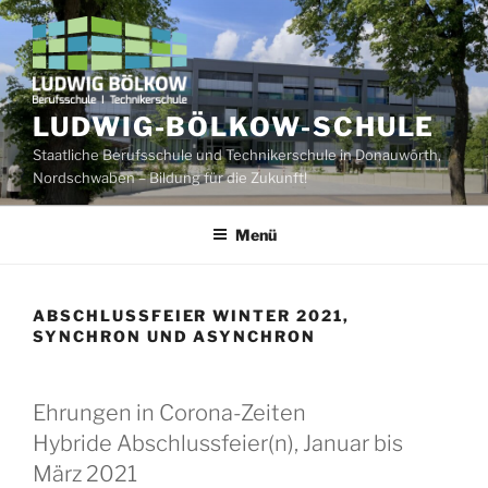
Zum
Inhalt
springen
LUDWIG-BÖLKOW-SCHULE
Staatliche Berufsschule und Technikerschule in Donauwörth,
Nordschwaben – Bildung für die Zukunft!
Menü
ABSCHLUSSFEIER WINTER 2021,
SYNCHRON UND ASYNCHRON
Ehrungen in Corona-Zeiten
Hybride Abschlussfeier(n), Januar bis
März 2021