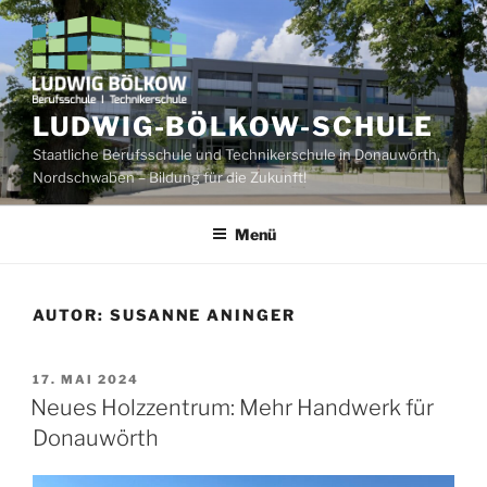
Zum
Inhalt
springen
LUDWIG-BÖLKOW-SCHULE
Staatliche Berufsschule und Technikerschule in Donauwörth,
Nordschwaben – Bildung für die Zukunft!
Menü
AUTOR: SUSANNE ANINGER
VERÖFFENTLICHT
17. MAI 2024
AM
Neues Holzzentrum: Mehr Handwerk für
Donauwörth