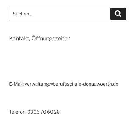
Mehr
Handwerk
Suchen
Suche
für
nach:
Donauwörth“
Kontakt, Öffnungszeiten
E-Mail: verwaltung@berufsschule-donauwoerth.de
Telefon: 0906 70 60 20