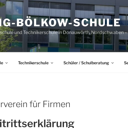
IG-BÖLKOW-SCHULE
sschule und Technikerschule in Donauwörth, Nordschwaben – B
le
Technikerschule
Schüler / Schulberatung
S
rverein für Firmen
itrittserklärung