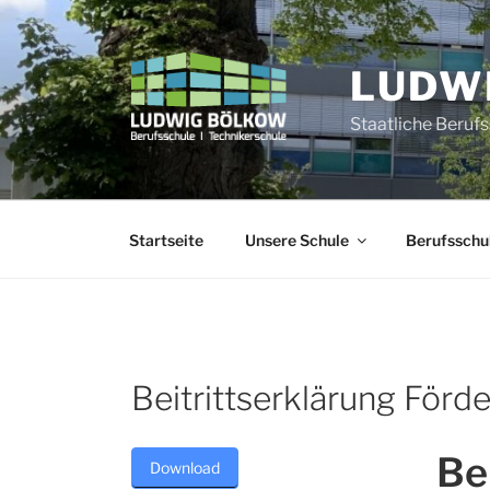
Zum
Inhalt
springen
LUDW
Staatliche Beruf
Startseite
Unsere Schule
Berufsschu
Beitrittserklärung Förde
Be
Download