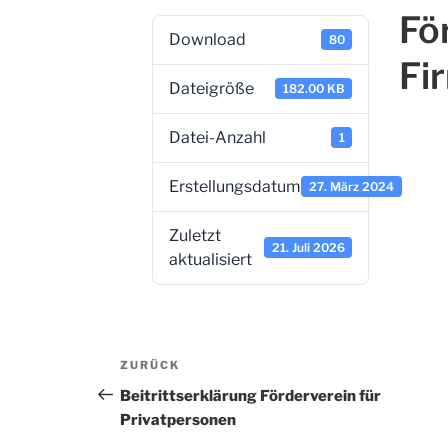
Fö
Download
80
Fi
Dateigröße
182.00 KB
Datei-Anzahl
1
Erstellungsdatum
27. März 2024
Zuletzt
21. Juli 2026
aktualisiert
Beitragsnavigation
Vorheriger
ZURÜCK
Beitrag
Beitrittserklärung Förderverein für
Privatpersonen