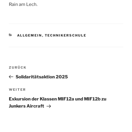
Rain am Lech.
KATEGORIEN
ALLGEMEIN
,
TECHNIKERSCHULE
Beitragsnavigation
Vorheriger
ZURÜCK
Beitrag
Solidaritätsaktion 2025
Nächster
WEITER
Beitrag
Exkursion der Klassen MIF12a und MIF12b zu
Junkers Aircraft