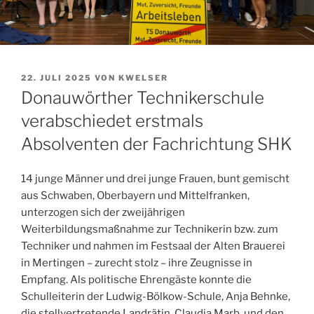
VERÖFFENTLICHT
22. JULI 2025
VON
KWELSER
AM
Donauwörther Technikerschule
verabschiedet erstmals
Absolventen der Fachrichtung SHK
14 junge Männer und drei junge Frauen, bunt gemischt
aus Schwaben, Oberbayern und Mittelfranken,
unterzogen sich der zweijährigen
Weiterbildungsmaßnahme zur Technikerin bzw. zum
Techniker und nahmen im Festsaal der Alten Brauerei
in Mertingen – zurecht stolz – ihre Zeugnisse in
Empfang. Als politische Ehrengäste konnte die
Schulleiterin der Ludwig-Bölkow-Schule, Anja Behnke,
die stellvertretende Landrätin, Claudia Marb, und den