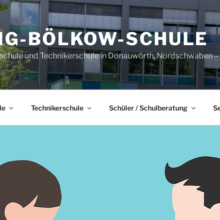
IG-BÖLKOW-SCHULE
sschule und Technikerschule in Donauwörth, Nordschwaben – B
le
Technikerschule
Schüler / Schulberatung
S