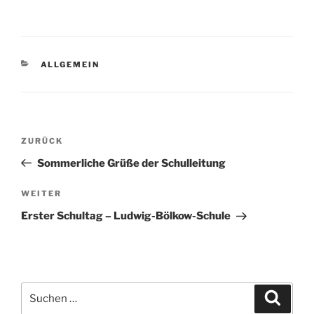
KATEGORIEN
ALLGEMEIN
Beitragsnavigation
Vorheriger
ZURÜCK
Beitrag
Sommerliche Grüße der Schulleitung
Nächster
WEITER
Beitrag
Erster Schultag – Ludwig-Bölkow-Schule
Suchen
Suche
nach: