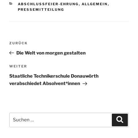
KATEGORIEN
ABSCHLUSSFEIER-EHRUNG
,
ALLGEMEIN
,
PRESSEMITTEILUNG
Beitragsnavigation
Vorheriger
ZURÜCK
Beitrag
Die Welt von morgen gestalten
Nächster
WEITER
Beitrag
Staatliche Technikerschule Donauwörth
verabschiedet Absolvent*innen
Suchen
Suche
nach: