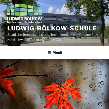
Zum
Inhalt
springen
LUDWIG-BÖLKOW-SCHULE
Staatliche Berufsschule und Technikerschule in Donauwörth,
Nordschwaben – Bildung für die Zukunft!
Menü