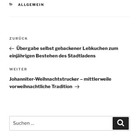
KATEGORIEN
ALLGEMEIN
Beitragsnavigation
Vorheriger
ZURÜCK
Beitrag
Übergabe selbst gebackener Lebkuchen zum
einjährigen Bestehen des Stadtladens
Nächster
WEITER
Beitrag
Johanniter-Weihnachtstrucker – mittlerweile
vorweihnachtliche Tradition
Suchen
Suche
nach: