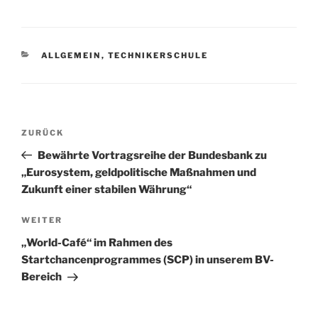
KATEGORIEN
ALLGEMEIN
,
TECHNIKERSCHULE
Beitragsnavigation
Vorheriger
ZURÜCK
Beitrag
Bewährte Vortragsreihe der Bundesbank zu
„Eurosystem, geldpolitische Maßnahmen und
Zukunft einer stabilen Währung“
Nächster
WEITER
Beitrag
„World-Café“ im Rahmen des
Startchancenprogrammes (SCP) in unserem BV-
Bereich