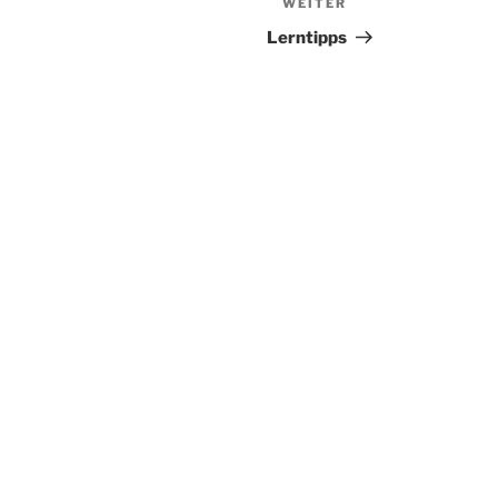
WEITER
Nächster
Beitrag
Lerntipps