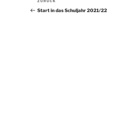
Vorheriger
ZURÜCK
Beitrag
Start in das Schuljahr 2021/22