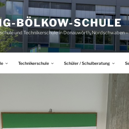
IG-BÖLKOW-SCHULE
sschule und Technikerschule in Donauwörth, Nordschwaben – B
le
Technikerschule
Schüler / Schulberatung
S