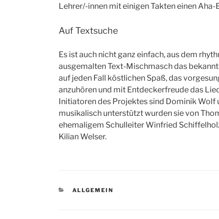
Lehrer/-innen mit einigen Takten einen Aha-E
Auf Textsuche
Es ist auch nicht ganz einfach, aus dem rhy
ausgemalten Text-Mischmasch das bekannte 
auf jeden Fall köstlichen Spaß, das vorges
anzuhören und mit Entdeckerfreude das Lied
Initiatoren des Projektes sind Dominik Wol
musikalisch unterstützt wurden sie von Thom
ehemaligem Schulleiter Winfried Schiffelho
Kilian Welser.
KATEGORIEN
ALLGEMEIN