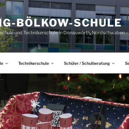
IG-BÖLKOW-SCHULE
sschule und Technikerschule in Donauwörth, Nordschwaben – B
le
Technikerschule
Schüler / Schulberatung
S