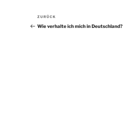
Beitragsnavigation
Vorheriger
ZURÜCK
Beitrag
Wie verhalte ich mich in Deutschland?