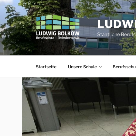
Zum
Inhalt
springen
LUDW
Staatliche Beruf
Startseite
Unsere Schule
Berufsschu