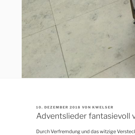
VERÖFFENTLICHT
10. DEZEMBER 2018
VON
KWELSER
AM
Adventslieder fantasievoll
Durch Verfremdung und das witzige Versteck