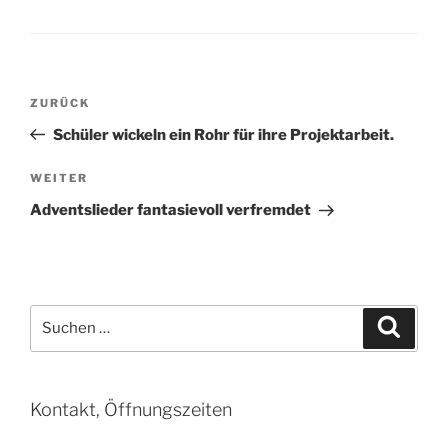
Beitragsnavigation
Vorheriger
ZURÜCK
Beitrag
Schüler wickeln ein Rohr für ihre Projektarbeit.
Nächster
WEITER
Beitrag
Adventslieder fantasievoll verfremdet
Suchen
Suche
nach:
Kontakt, Öffnungszeiten