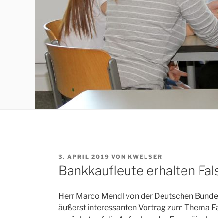
VERÖFFENTLICHT
3. APRIL 2019
VON
KWELSER
AM
Bankkaufleute erhalten Fa
Herr Marco Mendl von der Deutschen Bundes
äußerst interessanten Vortrag zum Thema F