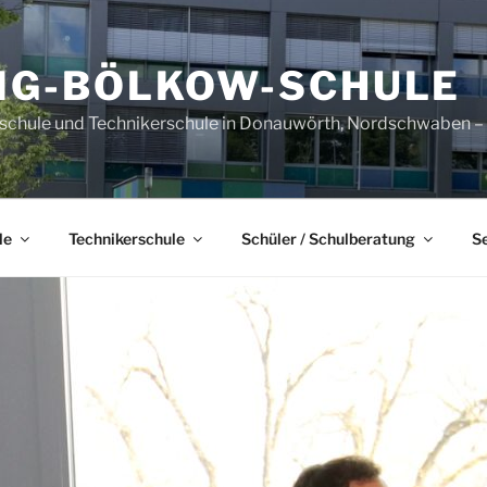
IG-BÖLKOW-SCHULE
sschule und Technikerschule in Donauwörth, Nordschwaben – B
le
Technikerschule
Schüler / Schulberatung
S