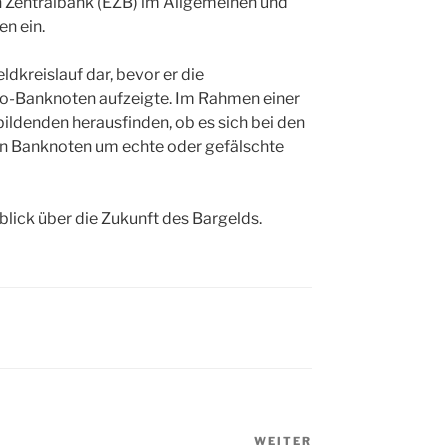
 Zentralbank (EZB) im Allgemeinen und
n ein.
ldkreislauf dar, bevor er die
o-Banknoten aufzeigte. Im Rahmen einer
ldenden herausfinden, ob es sich bei den
en Banknoten um echte oder gefälschte
lick über die Zukunft des Bargelds.
WEITER
Nächster