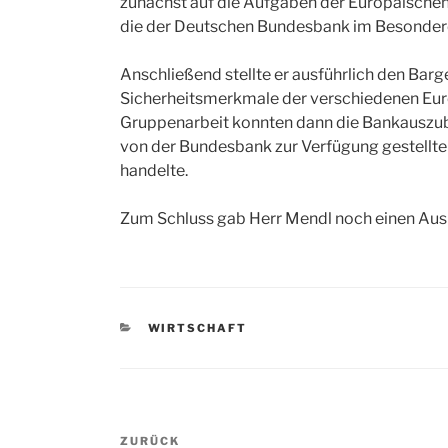
zunächst auf die Aufgaben der Europäischen
die der Deutschen Bundesbank im Besondere
Anschließend stellte er ausführlich den Barge
Sicherheitsmerkmale der verschiedenen Eur
Gruppenarbeit konnten dann die Bankauszubi
von der Bundesbank zur Verfügung gestellt
handelte.
Zum Schluss gab Herr Mendl noch einen Ausb
KATEGORIEN
WIRTSCHAFT
Beitragsnavigation
Vorheriger
ZURÜCK