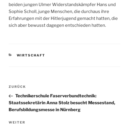
beiden jungen Ulmer Widerstandskämpfer Hans und
Sophie Scholl, junge Menschen, die durchaus ihre
Erfahrungen mit der Hitlerjugend gemacht hatten, die
sich aber bewusst dagegen entschieden hatten.
KATEGORIEN
WIRTSCHAFT
Beitragsnavigation
Vorheriger
ZURÜCK
Beitrag
Technikerschule Faserverbundtechnik:
Staatssekretärin Anna Stolz besucht Messestand,
Berufsbildungsmesse in Nürnberg
Nächster
WEITER