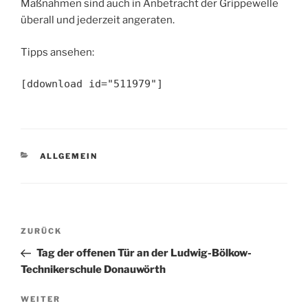
Maßnahmen sind auch in Anbetracht der Grippewelle
überall und jederzeit angeraten.
Tipps ansehen:
[ddownload id="511979"]
KATEGORIEN
ALLGEMEIN
Beitragsnavigation
Vorheriger
ZURÜCK
Beitrag
Tag der offenen Tür an der Ludwig-Bölkow-
Technikerschule Donauwörth
Nächster
WEITER