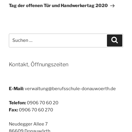
Beitrag
Tag der offenen Tür und Handwerkertag 2020
Suchen
Suche
nach:
Kontakt, Öffnungszeiten
E-Mail:
verwaltung@berufsschule-donauwoerth.de
Telefon:
0906 70 60 20
Fax:
0906 70 60 270
Neudegger Allee 7
86609 Donauwörth