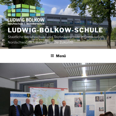
Zum
Inhalt
springen
LUDWIG-BÖLKOW-SCHULE
Staatliche Berufsschule und Technikerschule in Donauwörth,
Nordschwaben – Bildung für die Zukunft!
Menü