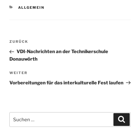
KATEGORIEN
ALLGEMEIN
Beitragsnavigation
Vorheriger
ZURÜCK
Beitrag
VDI-Nachrichten an der Technikerschule
Donauwörth
Nächster
WEITER
Beitrag
Vorbereitungen für das interkulturelle Fest laufen
Suchen
Suche
nach: