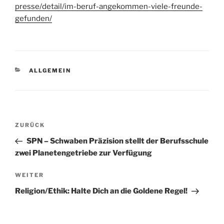
presse/detail/im-beruf-angekommen-viele-freunde-
gefunden/
KATEGORIEN
ALLGEMEIN
Beitragsnavigation
Vorheriger
ZURÜCK
Beitrag
SPN – Schwaben Präzision stellt der Berufsschule
zwei Planetengetriebe zur Verfügung
Nächster
WEITER
Beitrag
Religion/Ethik: Halte Dich an die Goldene Regel!