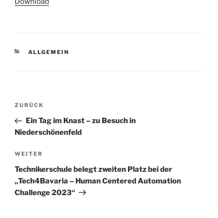
Download
KATEGORIEN
ALLGEMEIN
Beitragsnavigation
Vorheriger
ZURÜCK
Beitrag
Ein Tag im Knast – zu Besuch in
Niederschönenfeld
Nächster
WEITER
Beitrag
Technikerschule belegt zweiten Platz bei der
„Tech4Bavaria – Human Centered Automation
Challenge 2023“