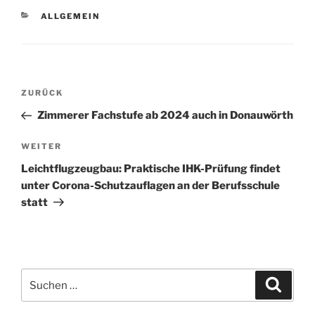
KATEGORIEN
ALLGEMEIN
Beitragsnavigation
Vorheriger
ZURÜCK
Beitrag
Zimmerer Fachstufe ab 2024 auch in Donauwörth
Nächster
WEITER
Beitrag
Leichtflugzeugbau: Praktische IHK-Prüfung findet
unter Corona-Schutzauflagen an der Berufsschule
statt
Suchen
Suche
nach: