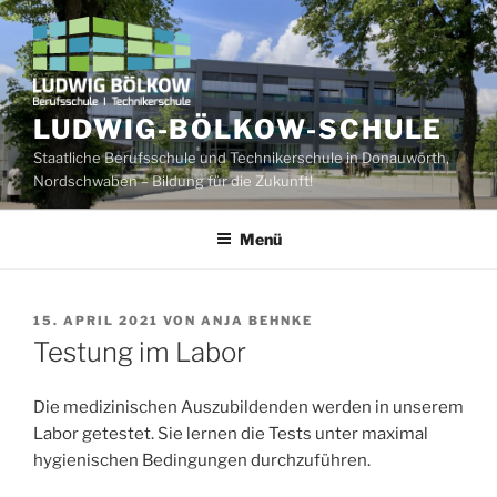
Zum
Inhalt
springen
LUDWIG-BÖLKOW-SCHULE
Staatliche Berufsschule und Technikerschule in Donauwörth,
Nordschwaben – Bildung für die Zukunft!
Menü
VERÖFFENTLICHT
15. APRIL 2021
VON
ANJA BEHNKE
AM
Testung im Labor
Die medizinischen Auszubildenden werden in unserem
Labor getestet. Sie lernen die Tests unter maximal
hygienischen Bedingungen durchzuführen.