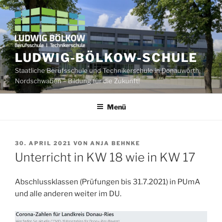
Zum
Inhalt
springen
LUDWIG-BÖLKOW-SCHULE
Staatliche Berufsschule und Technikerschule in Donauwörth,
Nordschwaben – Bildung für die Zukunft!
Menü
VERÖFFENTLICHT
30. APRIL 2021
VON
ANJA BEHNKE
AM
Unterricht in KW 18 wie in KW 17
Abschlussklassen (Prüfungen bis 31.7.2021) in PUmA
und alle anderen weiter im DU.