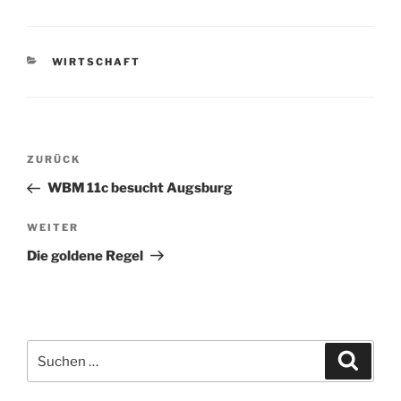
KATEGORIEN
WIRTSCHAFT
Beitragsnavigation
Vorheriger
ZURÜCK
Beitrag
WBM 11c besucht Augsburg
Nächster
WEITER
Beitrag
Die goldene Regel
Suchen
Suche
nach: