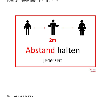
Brotzeitdose und Trinkflasche.
KATEGORIEN
ALLGEMEIN