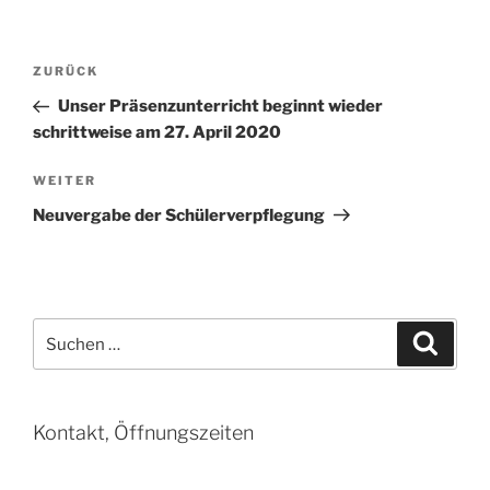
Beitragsnavigation
Vorheriger
ZURÜCK
Beitrag
Unser Präsenzunterricht beginnt wieder
schrittweise am 27. April 2020
Nächster
WEITER
Beitrag
Neuvergabe der Schülerverpflegung
Suchen
Suche
nach:
Kontakt, Öffnungszeiten