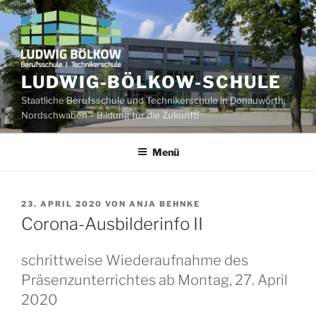
Zum
Inhalt
springen
LUDWIG-BÖLKOW-SCHULE
Staatliche Berufsschule und Technikerschule in Donauwörth,
Nordschwaben – Bildung für die Zukunft!
Menü
VERÖFFENTLICHT
23. APRIL 2020
VON
ANJA BEHNKE
AM
Corona-Ausbilderinfo II
schrittweise Wiederaufnahme des
Präsenzunterrichtes ab Montag, 27. April
2020