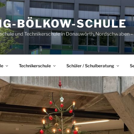
IG-BÖLKOW-SCHULE
sschule und Technikerschule in Donauwörth, Nordschwaben – B
le
Technikerschule
Schüler / Schulberatung
S