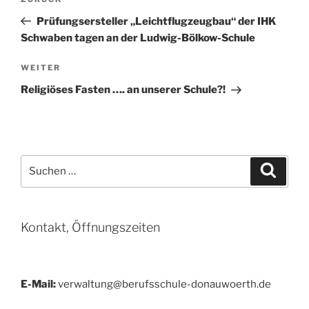
Vorheriger
Beitrag
Prüfungsersteller „Leichtflugzeugbau“ der IHK
Schwaben tagen an der Ludwig-Bölkow-Schule
Nächster
WEITER
Beitrag
Religiöses Fasten …. an unserer Schule?!
Suchen
Suche
nach:
Kontakt, Öffnungszeiten
E-Mail:
verwaltung@berufsschule-donauwoerth.de