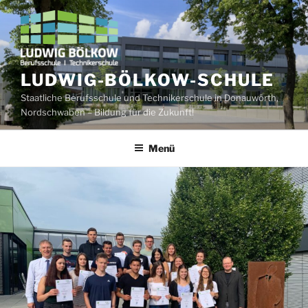
Zum
Inhalt
springen
LUDWIG-BÖLKOW-SCHULE
Staatliche Berufsschule und Technikerschule in Donauwörth,
Nordschwaben – Bildung für die Zukunft!
Menü