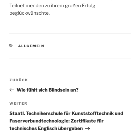
Teilnehmenden zu ihrem großen Erfolg
beglückwünschte.
KATEGORIEN
ALLGEMEIN
Beitragsnavigation
Vorheriger
ZURÜCK
Beitrag
Wie fühlt sich Blindsein an?
Nächster
WEITER
Beitrag
Staatl. Technikerschule für Kunststofftechnik und
Faserverbundtechnologie: Zertifikate für
technisches Englisch übergeben