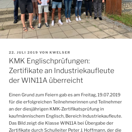
VERÖFFENTLICHT
22. JULI 2019
VON
KWELSER
AM
KMK Englischprüfungen:
Zertifikate an Industriekaufleute
der WIN11A überreicht
Einen Grund zum Feiern gab es am Freitag, 19.07.2019
für die erfolgreichen Teilnehmerinnen und Teilnehmer
an der diesjährigen KMK-Zertifikatsprüfung in
kaufmännischem Englisch, Bereich Industriekaufleute.
Das Bild zeigt die Klasse WIN11A bei Übergabe der
Zertifikate durch Schulleiter Peter J. Hoffmann, der die