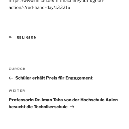
https://www.unicef.de/mitmachen/youth/good-
action/-/red-hand-day/133216
KATEGORIEN
RELIGION
Beitragsnavigation
Vorheriger
ZURÜCK
Beitrag
Schüler erhält Preis für Engagement
Nächster
WEITER
Beitrag
Professorin Dr. Iman Taha von der Hochschule Aalen
besucht die Technikerschule