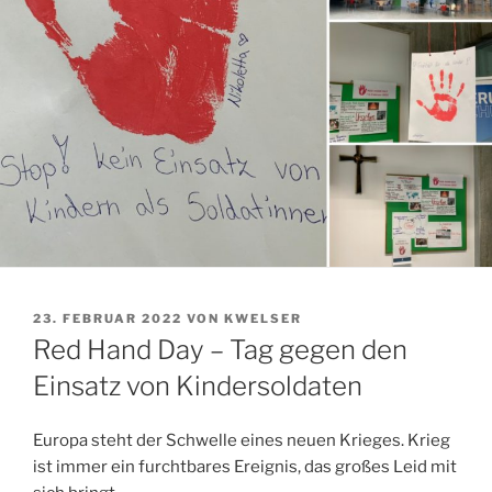
VERÖFFENTLICHT
23. FEBRUAR 2022
VON
KWELSER
AM
Red Hand Day – Tag gegen den
Einsatz von Kindersoldaten
Europa steht der Schwelle eines neuen Krieges. Krieg
ist immer ein furchtbares Ereignis, das großes Leid mit