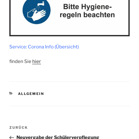
Service: Corona Info (Übersicht)
finden Sie
hier
KATEGORIEN
ALLGEMEIN
Beitragsnavigation
Vorheriger
ZURÜCK
Beitrag
Neuvergabe der Schülerverpflegung