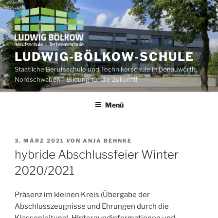
Zum
Inhalt
springen
LUDWIG-BÖLKOW-SCHULE
Staatliche Berufsschule und Technikerschule in Donauwörth,
Nordschwaben – Bildung für die Zukunft!
Menü
VERÖFFENTLICHT
3. MÄRZ 2021
VON
ANJA BEHNKE
AM
hybride Abschlussfeier Winter
2020/2021
Präsenz im kleinen Kreis (Übergabe der
Abschlusszeugnisse und Ehrungen durch die