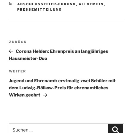
KATEGORIEN
ABSCHLUSSFEIER-EHRUNG
,
ALLGEMEIN
,
PRESSEMITTEILUNG
Beitragsnavigation
Vorheriger
ZURÜCK
Beitrag
Corona Helden: Ehrenpreis an langjähriges
Hausmeister-Duo
Nächster
WEITER
Beitrag
Jugend und Ehrenamt: erstmalig zwei Schüler mit
dem Ludwig-Bölkow-Preis für ehrenamtliches
Wirken geehrt
Suchen
Suche